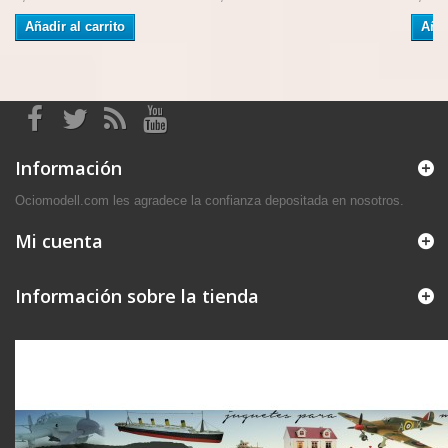
Añadir al carrito
Añad
Información
Ociomodell.com les agradece la confianza depositada en nosotros.
Mi cuenta
Información sobre la tienda