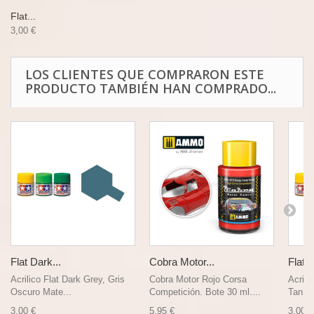
Flat...
3,00 €
LOS CLIENTES QUE COMPRARON ESTE
PRODUCTO TAMBIÉN HAN COMPRADO...
Flat Dark...
Cobra Motor...
Flat 
Acrilico Flat Dark Grey, Gris
Cobra Motor Rojo Corsa
Acrili
Oscuro Mate...
Competición. Bote 30 ml....
Tan, C
3,00 €
5,95 €
3,00 €