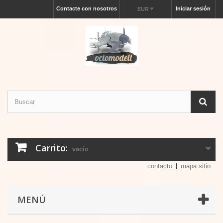
Contacte con nosotros
Iniciar sesión
EUR
Carrito:
vacío
contacto
mapa sitio
MENÚ