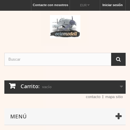
Contacte con nosotros
Iniciar sesión
EUR
Carrito:
vacío
contacto
mapa sitio
MENÚ