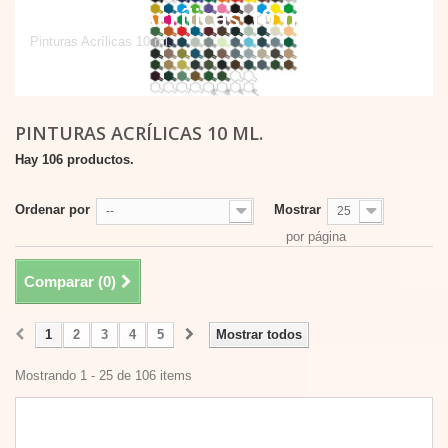
Pinturas Acrílicas 10 ml.
Pinturas Acrílicas 10 ml.
PINTURAS ACRÍLICAS 10 ML.
Hay 106 productos.
Ordenar por
Mostrar
--
25
por página
Comparar (
0
)
1
2
3
4
5
Mostrar todos
Mostrando 1 - 25 de 106 items