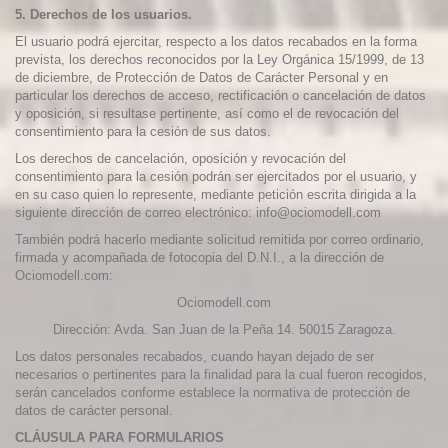
5. Derechos de los usuarios.
El usuario podrá ejercitar, respecto a los datos recabados en la forma
prevista, los derechos reconocidos por la Ley Orgánica 15/1999, de 13
de diciembre, de Protección de Datos de Carácter Personal y en
particular los derechos de acceso, rectificación o cancelación de datos
y oposición, si resultase pertinente, así como el de revocación del
consentimiento para la cesión de sus datos.
Los derechos de cancelación, oposición y revocación del
consentimiento para la cesión podrán ser ejercitados por el usuario, y
en su caso quien lo represente, mediante petición escrita dirigida a la
siguiente dirección de correo electrónico: info@o
ciomodell.com
También podrá hacerlo mediante solicitud remitida por correo ordinario,
firmada y acompañada de fotocopia del D.N.I., a la dirección de
Ociomodell.com:
Ociomodell.com
Dirección: Avda. San Juan de la Peña 14. 50015 Zaragoza.
Los datos personales recabados, cuando hayan dejado de ser
necesarios o pertinentes para la finalidad para la cual fueron recogidos,
serán cancelados conforme establece la normativa de protección de
datos de carácter personal.
CLÁUSULA PARA FORMULARIOS