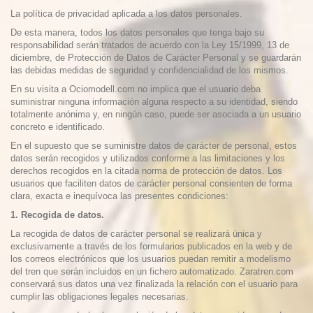
La política de privacidad aplicada a los datos personales.
De esta manera, todos los datos personales que tenga bajo su
responsabilidad serán tratados de acuerdo con la Ley 15/1999, 13 de
diciembre, de Protección de Datos de Carácter Personal y se guardarán
las debidas medidas de seguridad y confidencialidad de los mismos.
En su visita a
Ociomodell.com
no implica que el usuario deba
suministrar ninguna información alguna respecto a su identidad, siendo
totalmente anónima y, en ningún caso, puede ser asociada a un usuario
concreto e identificado.
En el supuesto que se suministre datos de carácter de personal, estos
datos serán recogidos y utilizados conforme a las limitaciones y los
derechos recogidos en la citada norma de protección de datos. Los
usuarios que faciliten datos de carácter personal consienten de forma
clara, exacta e inequívoca las presentes condiciones:
1. Recogida de datos.
La recogida de datos de carácter personal se realizará única y
exclusivamente a través de los formularios publicados en la web y de
los correos electrónicos que los usuarios puedan remitir a­­­­­­­­­­­­­­­­­ modelismo
del tren que serán incluidos en un fichero automatizado. Zaratren.com
conservará sus datos una vez finalizada la relación con el usuario para
cumplir las obligaciones legales necesarias.