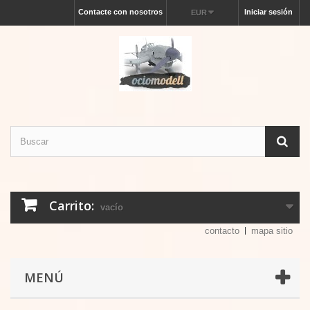
Contacte con nosotros
Iniciar sesión
EUR
Carrito:
vacío
contacto
mapa sitio
MENÚ