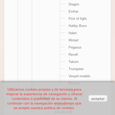
Dragon
Emhar
First of fight.
Hobby Boss
Italeri
Miniart
Pegasus
Revell
Takom
Trumpeter
Vespid models
Zvezda
Utilizamos cookies propias y de terceros para
ICM
mejorar la experiencia de navegación y ofrecer
Naval
contenidos ó publicidad de su interés. Al
aceptar
continuar con la navegación entendemos que
Escala 1:35
se acepta nuestra política de cookies.
Escala 1:48