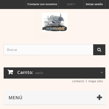
Contacte con nosotros
Iniciar sesión
EUR
Carrito:
vacío
contacto
mapa sitio
MENÚ