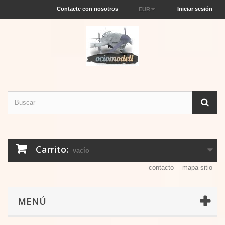
Contacte con nosotros
Iniciar sesión
EUR
Carrito:
vacío
contacto
mapa sitio
MENÚ