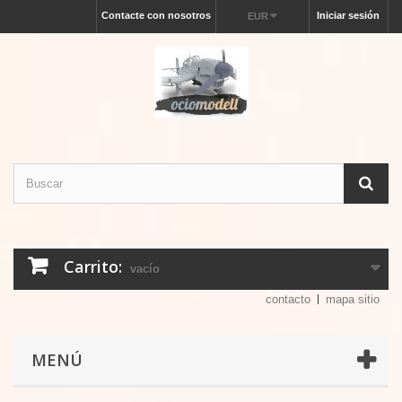
Contacte con nosotros
Iniciar sesión
EUR
Carrito:
vacío
contacto
mapa sitio
MENÚ