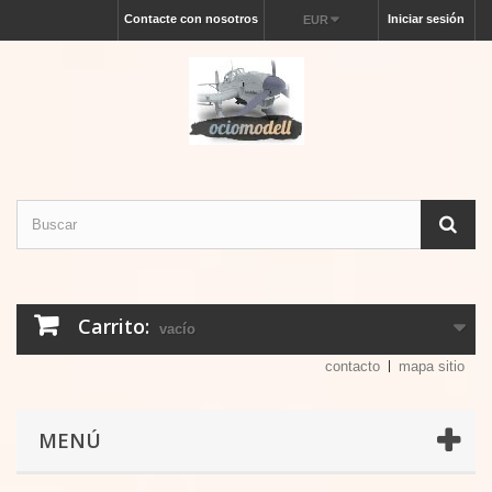
Contacte con nosotros
Iniciar sesión
EUR
Carrito:
vacío
contacto
mapa sitio
MENÚ