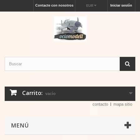
Contacte con nosotros
Iniciar sesión
EUR
Carrito:
vacío
contacto
mapa sitio
MENÚ