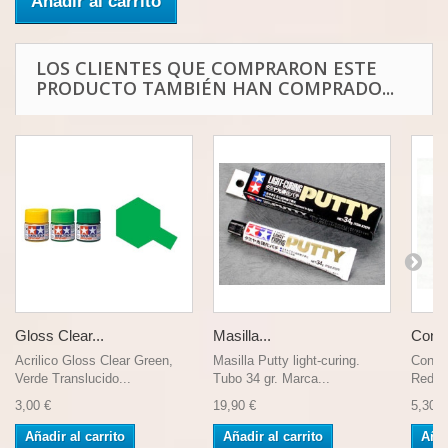
Añadir al carrito
LOS CLIENTES QUE COMPRARON ESTE
PRODUCTO TAMBIÉN HAN COMPRADO...
Gloss Clear...
Masilla...
Conju
Acrilico Gloss Clear Green,
Masilla Putty light-curing.
Conju
Verde Translucido...
Tubo 34 gr. Marca...
Redon
3,00 €
19,90 €
5,30 €
Añadir al carrito
Añadir al carrito
Añad