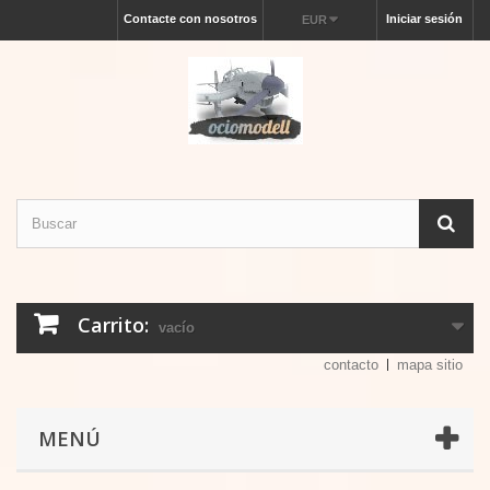
Contacte con nosotros
Iniciar sesión
EUR
Carrito:
vacío
contacto
mapa sitio
MENÚ