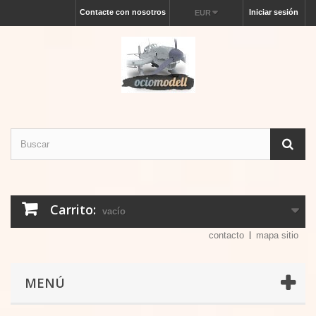
Contacte con nosotros
Iniciar sesión
EUR
Carrito:
vacío
contacto
mapa sitio
MENÚ