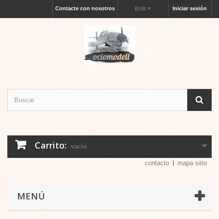
Contacte con nosotros
Iniciar sesión
EUR
Carrito:
vacío
contacto
mapa sitio
MENÚ