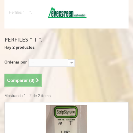
Perfiles " T ".
Perfiles " T ".
PERFILES " T ".
Hay 2 productos.
Ordenar por
--
Comparar (
0
)
Mostrando 1 - 2 de 2 items