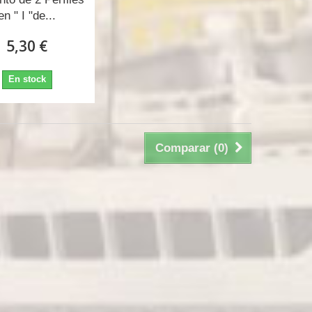
en " I "de...
5,30 €
En stock
Comparar (
0
)