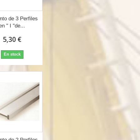
nto de 3 Perfiles
en " I "de...
5,30 €
En stock
nto de 2 Perfiles