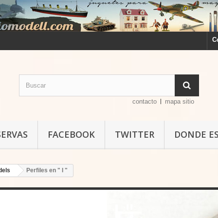
C
contacto
mapa sitio
SERVAS
FACEBOOK
TWITTER
DONDE E
dels
Perfiles en " I "
erfiles en " I "