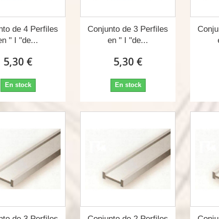
to de 4 Perfiles
Conjunto de 3 Perfiles
Conju
en " I "de...
en " I "de...
5,30 €
5,30 €
En stock
En stock
to de 3 Perfiles
Conjunto de 2 Perfiles
Conju