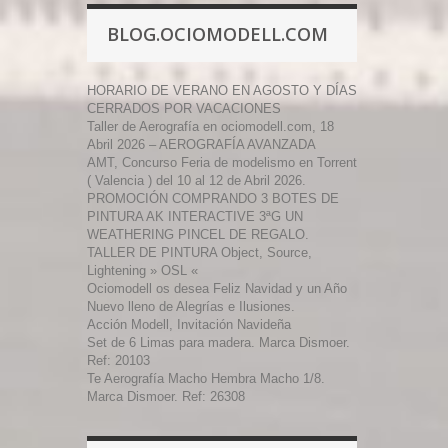
BLOG.OCIOMODELL.COM
HORARIO DE VERANO EN AGOSTO Y DÍAS
CERRADOS POR VACACIONES
Taller de Aerografía en ociomodell.com, 18
Abril 2026 – AEROGRAFÍA AVANZADA
AMT, Concurso Feria de modelismo en Torrent
( Valencia ) del 10 al 12 de Abril 2026.
PROMOCIÓN COMPRANDO 3 BOTES DE
PINTURA AK INTERACTIVE 3ªG UN
WEATHERING PINCEL DE REGALO.
TALLER DE PINTURA Object, Source,
Lightening » OSL «
Ociomodell os desea Feliz Navidad y un Año
Nuevo lleno de Alegrías e Ilusiones.
Acción Modell, Invitación Navideña
Set de 6 Limas para madera. Marca Dismoer.
Ref: 20103
Te Aerografía Macho Hembra Macho 1/8.
Marca Dismoer. Ref: 26308