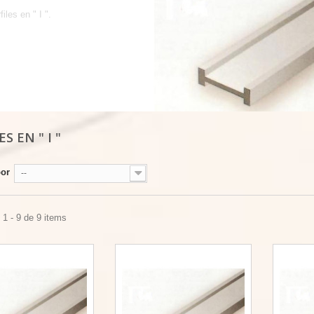
files en " I ".
ES EN " I "
por
--
1 - 9 de 9 items