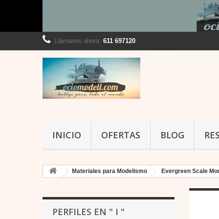
Llámanos ahora:
611 697120
INICIO
OFERTAS
BLOG
RE
Materiales para Modelismo
Evergreen Scale Mo
P
PERFILES EN " I "