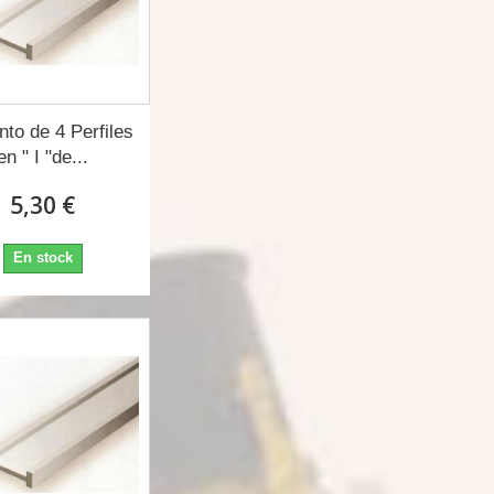
nto de 4 Perfiles
en " I "de...
5,30 €
En stock