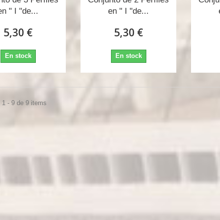
en " I "de...
en " I "de...
5,30 €
5,30 €
En stock
En stock
1 - 9 de 9 items