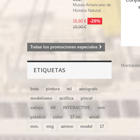
Museo Americano de
Historia Natural....
-20%
15,92 €
19,90 €
Todas los promociones especiales
Mostrando 
ETIQUETAS
bote
pintura
ml
aerógrafo
modelismo
acrílica
pincel
vallejo
AK
INTERACTIVE
mm
plástico
color
17 ml.
amati
mm.
mig
ammo
model
17