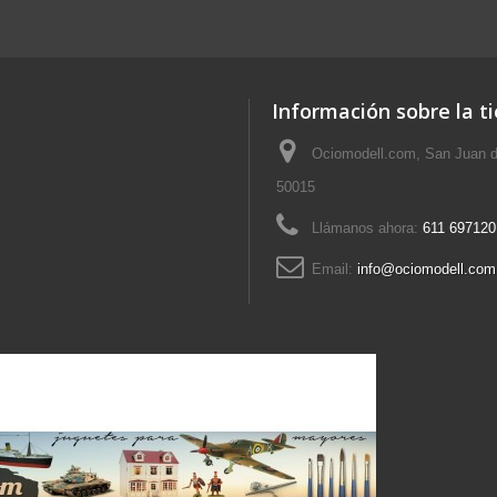
Información sobre la t
Ociomodell.com, San Juan d
50015
Llámanos ahora:
611 697120
Email:
info@ociomodell.com