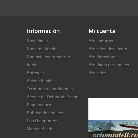
Información
Mi cuenta
Novedades
Mis compras
Nuestras tiendas
Mis vales descuento
Contacte con nosotros
Mis direcciones
Inicio
Mis datos personales
Entregas
Mis vales
Avisos legales
Terminos y condiciones
Acerca de Ociomodell.com
Pago seguro
Política de cookies
Los Ociopuntos
Mapa del sitio