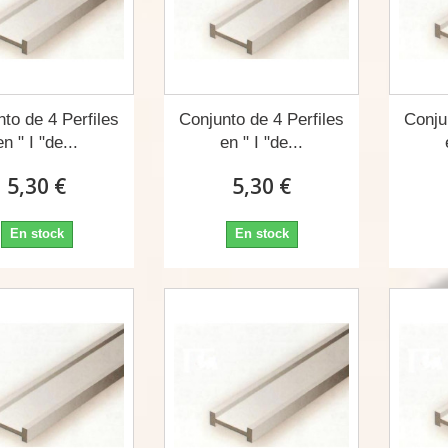
to de 4 Perfiles
Conjunto de 4 Perfiles
Conju
en " I "de...
en " I "de...
5,30 €
5,30 €
En stock
En stock