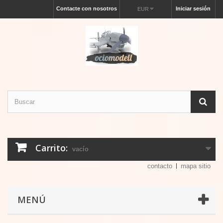
Contacte con nosotros
Iniciar sesión
EUR
Carrito:
vacío
contacto
mapa sitio
MENÚ