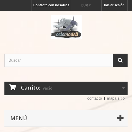
Contacte con nosotros
Iniciar sesión
EUR
Carrito:
vacío
contacto
mapa sitio
MENÚ