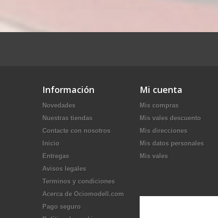
Información
Mi cuenta
Novedades
Mis compras
Nuestras tiendas
Mis vales descuento
Contacte con nosotros
Mis direcciones
Inicio
Mis datos personales
Entregas
Mis vales
Avisos legales
Terminos y condiciones
Acerca de Ociomodell.com
Pago seguro