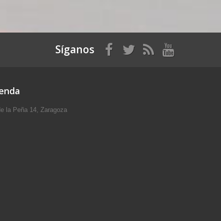
Síganos
ienda
e la Peña 14, Zaragoza