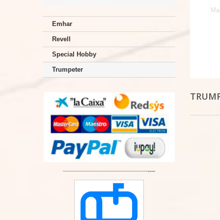
Ma
Emhar
Revell
Special Hobby
Trumpeter
TRUM
-------------------------------------------
----