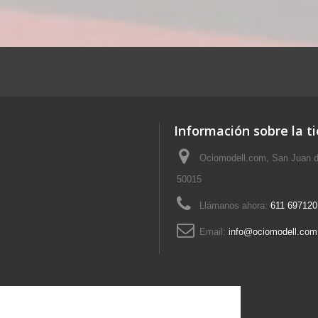
Información sobre la t
Ociomodell.com, San Juan d
50015
Llámanos ahora:
611 697120
Email:
info@ociomodell.com