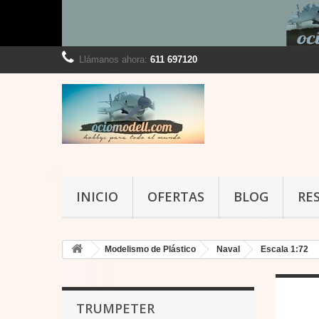
Llámanos ahora:
611 697120
INICIO
OFERTAS
BLOG
RE
Modelismo de Plástico
Naval
Escala 1:72
TRUMPETER