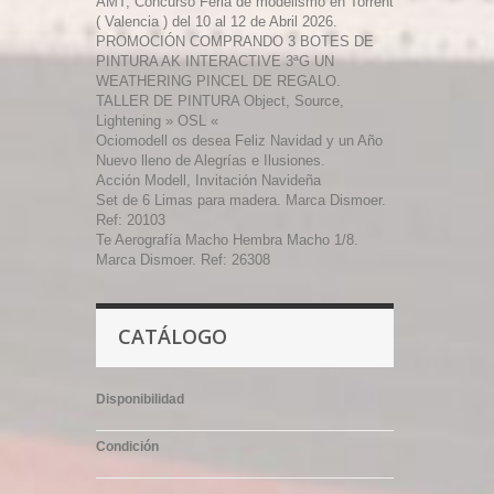
AMT, Concurso Feria de modelismo en Torrent
( Valencia ) del 10 al 12 de Abril 2026.
PROMOCIÓN COMPRANDO 3 BOTES DE
PINTURA AK INTERACTIVE 3ªG UN
WEATHERING PINCEL DE REGALO.
TALLER DE PINTURA Object, Source,
Lightening » OSL «
Ociomodell os desea Feliz Navidad y un Año
Nuevo lleno de Alegrías e Ilusiones.
Acción Modell, Invitación Navideña
Set de 6 Limas para madera. Marca Dismoer.
Ref: 20103
Te Aerografía Macho Hembra Macho 1/8.
Marca Dismoer. Ref: 26308
CATÁLOGO
Disponibilidad
Condición