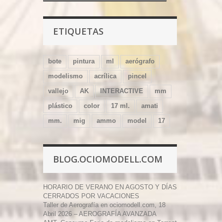
ETIQUETAS
bote
pintura
ml
aerógrafo
modelismo
acrílica
pincel
vallejo
AK
INTERACTIVE
mm
plástico
color
17 ml.
amati
mm.
mig
ammo
model
17
BLOG.OCIOMODELL.COM
HORARIO DE VERANO EN AGOSTO Y DÍAS
CERRADOS POR VACACIONES
Taller de Aerografía en ociomodell.com, 18
Abril 2026 – AEROGRAFÍA AVANZADA