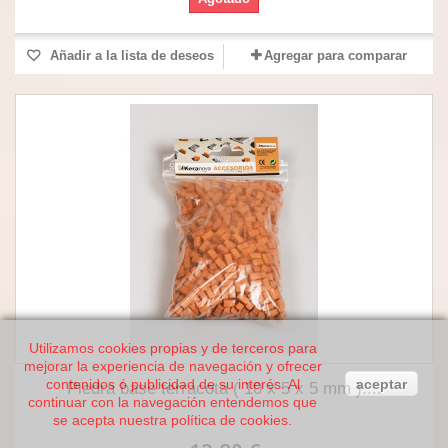
Añadir a la lista de deseos
Agregar para comparar
Utilizamos cookies propias y de terceros para
mejorar la experiencia de navegación y ofrecer
contenidos ó publicidad de su interés. Al
aceptar
Piedra base terracota ( 10 x 5 x 5 mm )....
continuar con la navegación entendemos que
se acepta nuestra política de cookies.