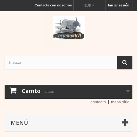
Contacte con nosotros
Iniciar sesión
EUR
Carrito:
vacío
contacto
mapa sitio
MENÚ