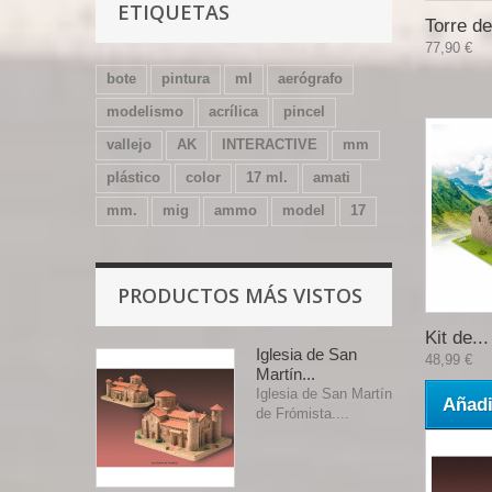
ETIQUETAS
Torre de
77,90 €
bote
pintura
ml
aerógrafo
modelismo
acrílica
pincel
vallejo
AK
INTERACTIVE
mm
plástico
color
17 ml.
amati
mm.
mig
ammo
model
17
PRODUCTOS MÁS VISTOS
Kit de...
Iglesia de San
48,99 €
Martín...
Iglesia de San Martín
Añadi
de Frómista....