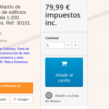
79,99 €
 Martín de
 de edificios
impuestos
ala 1:200.
inc.
a. Ref: 30101.
9
Cantidad
ducto
de Frómista. Serie de
t construcción de obra
e ceramica y otros
200. Marca Keranova.
Añadir al
carrito
s artículos en
Añadir a la lista
rtir
Google+
de deseos