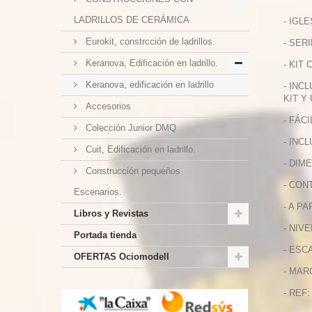
LADRILLOS DE CERÁMICA
- IGL
Eurokit, constrcción de ladrillos.
- SER
Keranova, Edificación en ladrillo.
- KIT
Keranova, edificación en ladrillo
- INC
KIT Y
Accesorios
- FÁC
Colección Junior DMQ
- INC
Cuit, Edificación en ladrillo.
- DIME
Construcción pequeños
- CON
Escenarios.
- A P
Libros y Revistas
- NIVE
Portada tienda
- ESCA
OFERTAS Ociomodell
- MAR
- REF: