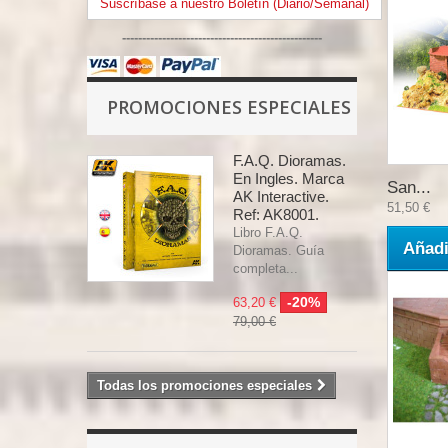
Suscríbase a nuestro Boletín (Diario/Semanal)
--------------------------------------------------
PROMOCIONES ESPECIALES
F.A.Q. Dioramas.
En Ingles. Marca
San...
AK Interactive.
51,50 €
Ref: AK8001.
Libro F.A.Q.
Añadi
Dioramas. Guía
completa...
-20%
63,20 €
79,00 €
Todas los promociones especiales