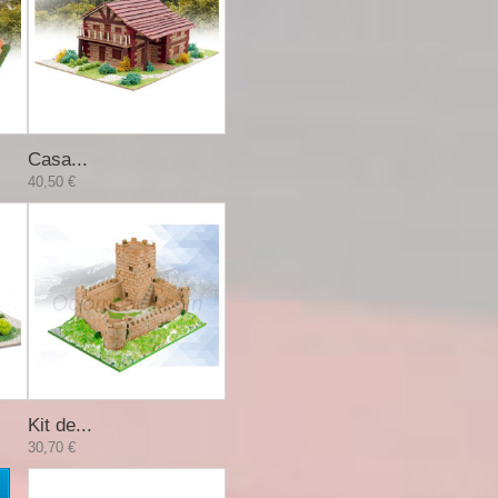
Casa...
40,50 €
Kit de...
30,70 €