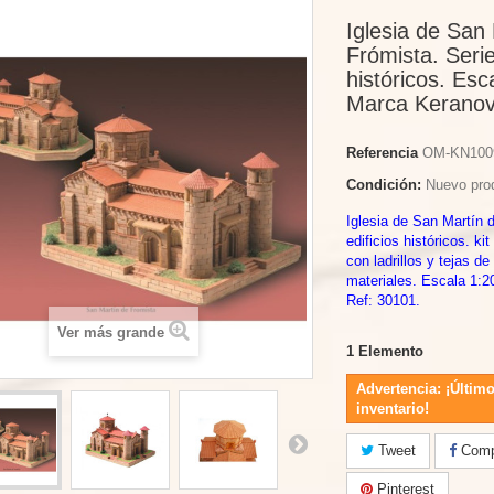
Iglesia de San
Frómista. Serie
históricos. Esc
Marca Keranov
Referencia
OM-KN100
Condición:
Nuevo pro
Iglesia de San Martín 
edificios históricos. ki
con ladrillos y tejas d
materiales. Escala 1:
Ref: 30101.
Ver más grande
1
Elemento
Advertencia: ¡Último
inventario!
Tweet
Compa
Pinterest