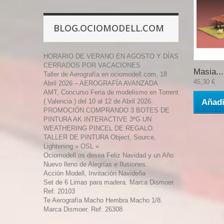
BLOG.OCIOMODELL.COM
HORARIO DE VERANO EN AGOSTO Y DÍAS
CERRADOS POR VACACIONES
Masia...
Taller de Aerografía en ociomodell.com, 18
45,30 €
Abril 2026 – AEROGRAFÍA AVANZADA
AMT, Concurso Feria de modelismo en Torrent
( Valencia ) del 10 al 12 de Abril 2026.
Añadi
PROMOCIÓN COMPRANDO 3 BOTES DE
PINTURA AK INTERACTIVE 3ªG UN
WEATHERING PINCEL DE REGALO.
TALLER DE PINTURA Object, Source,
Lightening » OSL «
Ociomodell os desea Feliz Navidad y un Año
Nuevo lleno de Alegrías e Ilusiones.
Acción Modell, Invitación Navideña
Set de 6 Limas para madera. Marca Dismoer.
Ref: 20103
Te Aerografía Macho Hembra Macho 1/8.
Marca Dismoer. Ref: 26308