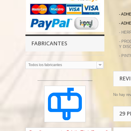
- ADH
- ADH
- HER
- PRO
FABRICANTES
Y DIS
- PIN
Todos los fabricantes
REV
-------------------------------------------
----
No hay re
29 