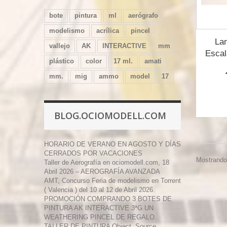
bote
pintura
ml
aerógrafo
modelismo
acrílica
pincel
Lan
vallejo
AK
INTERACTIVE
mm
Escal
plástico
color
17 ml.
amati
mm.
mig
ammo
model
17
BLOG.OCIOMODELL.COM
HORARIO DE VERANO EN AGOSTO Y DÍAS
CERRADOS POR VACACIONES
Mostrando 
Taller de Aerografía en ociomodell.com, 18
Abril 2026 – AEROGRAFÍA AVANZADA
AMT, Concurso Feria de modelismo en Torrent
( Valencia ) del 10 al 12 de Abril 2026.
PROMOCIÓN COMPRANDO 3 BOTES DE
PINTURA AK INTERACTIVE 3ªG UN
WEATHERING PINCEL DE REGALO.
TALLER DE PINTURA Object, Source,