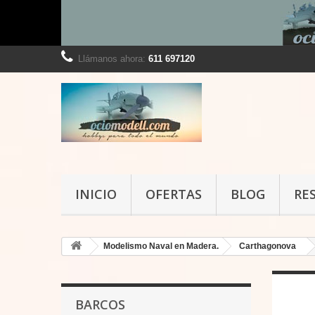
Llámanos ahora:
611 697120
INICIO
OFERTAS
BLOG
RE
Modelismo Naval en Madera.
Carthagonova
BARCOS