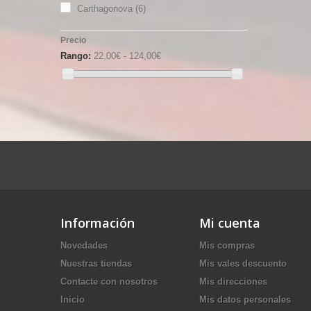
Carthagonova
(6)
Precio
Rango:
22,00€ - 124,00€
Información
Mi cuenta
Novedades
Mis compras
Nuestras tiendas
Mis vales descuento
Contacte con nosotros
Mis direcciones
Inicio
Mis datos personales