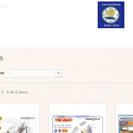
rcos.
OS
por
--
1 - 6 de 6 items