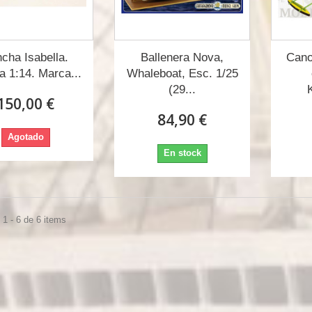
cha Isabella.
Ballenera Nova,
Cano
a 1:14. Marca...
Whaleboat, Esc. 1/25
(29...
150,00 €
84,90 €
Agotado
En stock
1 - 6 de 6 items