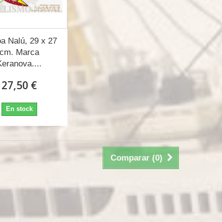
a Nalú, 29 x 27
cm. Marca
Keranova....
27,50 €
En stock
Comparar (
0
)