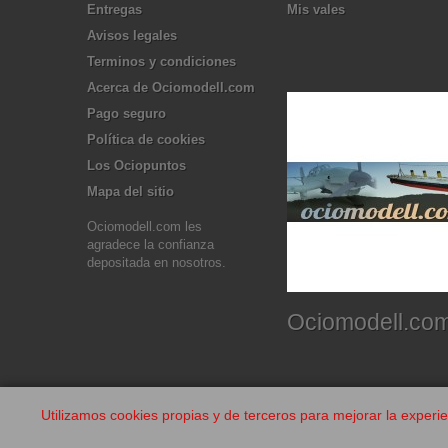
Entregas
Mis vales
Avisos legales
Terminos y condiciones
Acerca de Ociomodell.com
Pago seguro
Política de cookies
Los Ociopuntos
Mapa del sitio
Ociomodell.com les
agradece la confianza
depositada en nosotros.
Ociomodell.co
Utilizamos cookies propias y de terceros para mejorar la experi