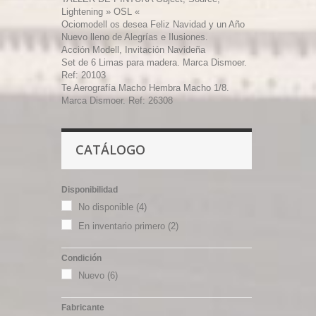
Lightening » OSL «
Ociomodell os desea Feliz Navidad y un Año
Nuevo lleno de Alegrías e Ilusiones.
Acción Modell, Invitación Navideña
Set de 6 Limas para madera. Marca Dismoer.
Ref: 20103
Te Aerografía Macho Hembra Macho 1/8.
Marca Dismoer. Ref: 26308
CATÁLOGO
Disponibilidad
No disponible
(4)
En inventario primero
(2)
Condición
Nuevo
(6)
Fabricante