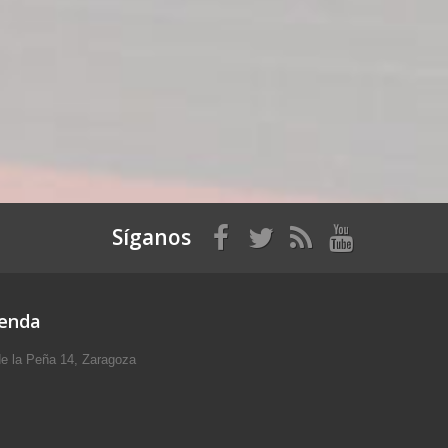
Síganos
ienda
e la Peña 14, Zaragoza