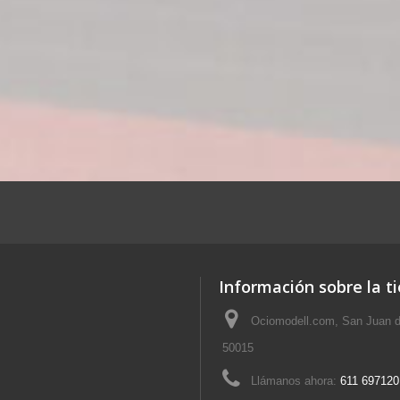
Información sobre la t
Ociomodell.com, San Juan d
50015
Llámanos ahora:
611 697120