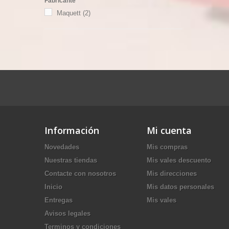
Fabricante
Maquett
(2)
Información
Mi cuenta
Novedades
Mis compras
Nuestras tiendas
Mis vales descuento
Contacte con nosotros
Mis direcciones
Inicio
Mis datos personales
Entregas
Mis vales
Avisos legales
Terminos y condiciones