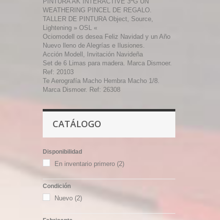
PINTURA AK INTERACTIVE 3ªG UN
WEATHERING PINCEL DE REGALO.
TALLER DE PINTURA Object, Source,
Lightening » OSL «
Ociomodell os desea Feliz Navidad y un Año
Nuevo lleno de Alegrías e Ilusiones.
Acción Modell, Invitación Navideña
Set de 6 Limas para madera. Marca Dismoer.
Ref: 20103
Te Aerografía Macho Hembra Macho 1/8.
Marca Dismoer. Ref: 26308
CATÁLOGO
Disponibilidad
En inventario primero
(2)
Condición
Nuevo
(2)