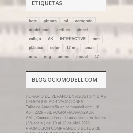
ETIQUETAS
bote
pintura
ml
aerógrafo
modelismo
acrílica
pincel
vallejo
AK
INTERACTIVE
mm
plástico
color
17 ml.
amati
mm.
mig
ammo
model
17
BLOG.OCIOMODELL.COM
HORARIO DE VERANO EN AGOSTO Y DÍAS
CERRADOS POR VACACIONES
Taller de Aerografía en ociomodell.com, 18
Abril 2026 – AEROGRAFÍA AVANZADA
AMT, Concurso Feria de modelismo en Torrent
( Valencia ) del 10 al 12 de Abril 2026.
PROMOCIÓN COMPRANDO 3 BOTES DE