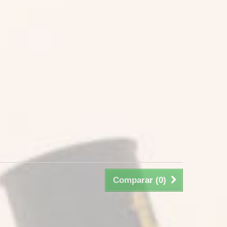
Comparar (
0
)