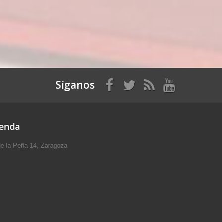
Síganos
ienda
e la Peña 14, Zaragoza