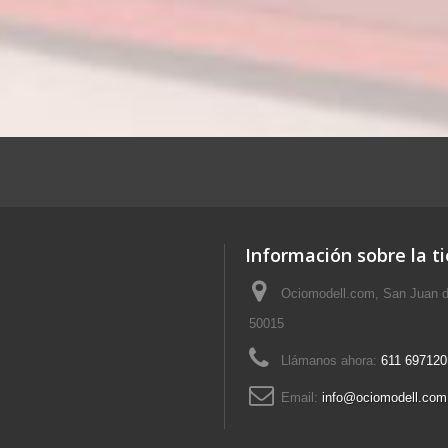
Información sobre la t
Ociomodell.com, San Juan d
50015
Llámanos ahora:
611 697120
Email:
info@ociomodell.com