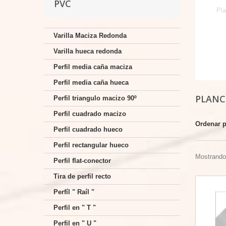
PVC
Pla
Varilla Maciza Redonda
Varilla hueca redonda
Perfil media caña maciza
Perfil media caña hueca
PLANC
Perfil triangulo macizo 90º
Perfil cuadrado macizo
Ordenar 
Perfil cuadrado hueco
Perfil rectangular hueco
Mostrando 
Perfil flat-conector
Tira de perfil recto
Perfíl " Raíl "
Perfil en " T "
Perfil en " U "