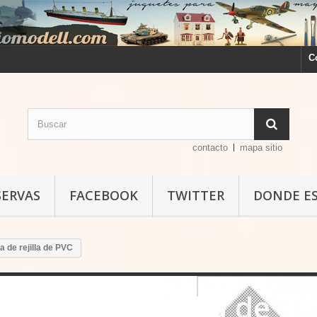
C
contacto
mapa sitio
SERVAS
FACEBOOK
TWITTER
DONDE E
a de rejilla de PVC
Plancha de rejilla de P