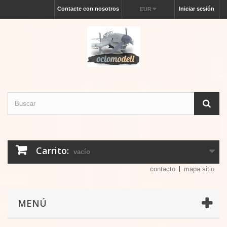
Contacte con nosotros
Iniciar sesión
EUR
Carrito:
vacío
contacto
mapa sitio
MENÚ