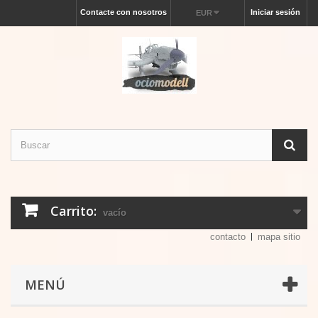
Contacte con nosotros
Iniciar sesión
EUR
Carrito:
vacío
contacto
mapa sitio
MENÚ