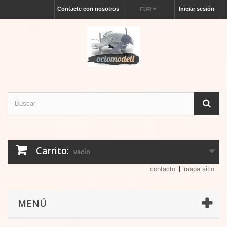
Contacte con nosotros
Iniciar sesión
EUR
Carrito:
vacío
contacto
mapa sitio
MENÚ