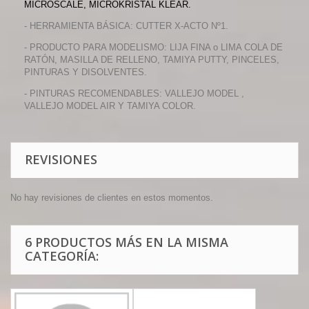
MICROSCALE, MICROKRISTAL KLEAR.
- HERRAMIENTA BÁSICA: CUTTER X-ACTO Nº1.
- PRODUCTO PARA MODELISMO: LIJA FINA o LIMA COLA DE
RATÓN, MASILLA DE RELLENO, TAMIYA PUTTY, PINCELES,
PINTURAS Y DISOLVENTES.
- PINTURAS RECOMENDABLES: VALLEJO MODEL ,
VALLEJO MODEL AIR Y TAMIYA COLOR.
REVISIONES
No hay revisiones de clientes en estos momentos.
6 PRODUCTOS MÁS EN LA MISMA
CATEGORÍA: