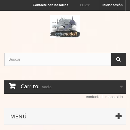
Contacte con nosotros
Iniciar sesión
EUR
Carrito:
vacío
contacto
mapa sitio
MENÚ