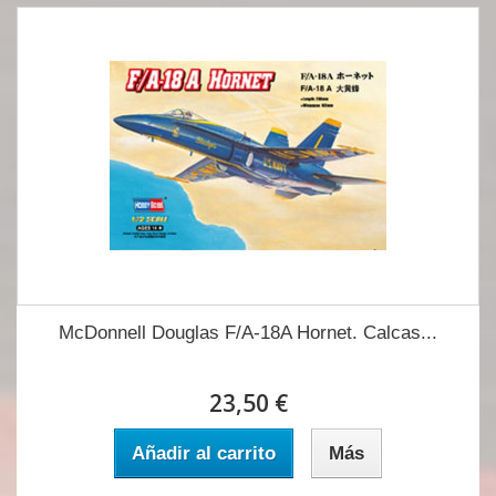
McDonnell Douglas F/A-18A Hornet. Calcas...
23,50 €
Añadir al carrito
Más