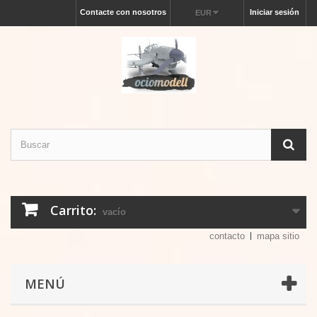
Contacte con nosotros
Iniciar sesión
EUR
Carrito:
vacío
contacto
mapa sitio
MENÚ