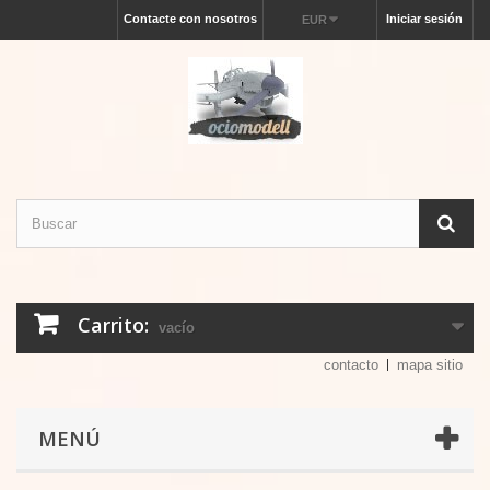
Contacte con nosotros
Iniciar sesión
EUR
Carrito:
vacío
contacto
mapa sitio
MENÚ