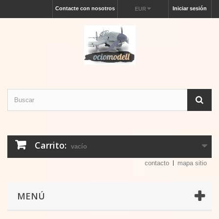
Contacte con nosotros
Iniciar sesión
EUR
Carrito:
vacío
contacto
mapa sitio
MENÚ