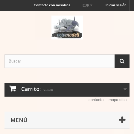
Contacte con nosotros
Iniciar sesión
EUR
Carrito:
vacío
contacto
mapa sitio
MENÚ