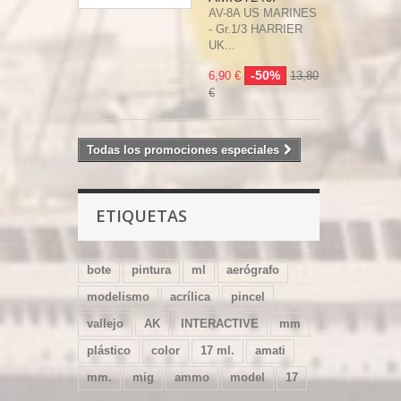
AV-8A US MARINES
- Gr.1/3 HARRIER
UK...
-50%
6,90 €
13,80
€
Todas los promociones especiales
ETIQUETAS
bote
pintura
ml
aerógrafo
modelismo
acrílica
pincel
vallejo
AK
INTERACTIVE
mm
plástico
color
17 ml.
amati
mm.
mig
ammo
model
17