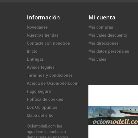
Información
Mi cuenta
Novedades
Mis compras
Nuestras tiendas
Mis vales descuento
Contacte con nosotros
Mis direcciones
Inicio
Mis datos personales
Entregas
Mis vales
Avisos legales
Terminos y condiciones
Acerca de Ociomodell.com
Pago seguro
Política de cookies
Los Ociopuntos
Mapa del sitio
Ociomodell.com les
agradece la confianza
depositada en nosotros.