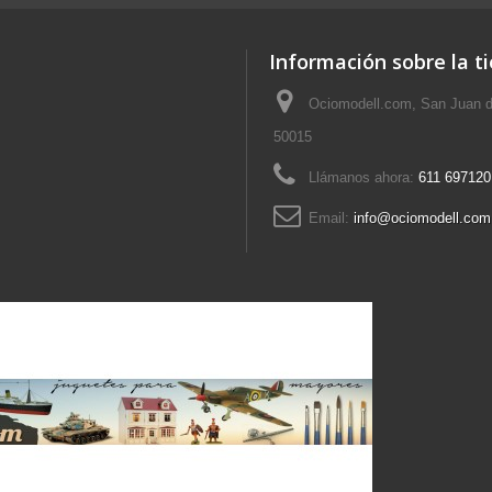
Información sobre la t
Ociomodell.com, San Juan d
50015
Llámanos ahora:
611 697120
Email:
info@ociomodell.com