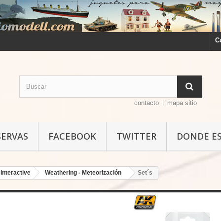
C
contacto
mapa sitio
SERVAS
FACEBOOK
TWITTER
DONDE E
Interactive
Weathering - Meteorización
Set´s
Set´s