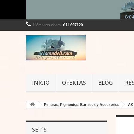
Llámanos ahora:
611 697120
INICIO
OFERTAS
BLOG
RE
Pinturas, Pigmentos, Barnices y Accesorios
AK 
SET´S