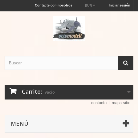
Contacte con nosotros
Iniciar sesión
EUR
Carrito:
vacío
contacto
mapa sitio
MENÚ