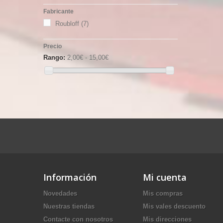
Fabricante
Roubloff
(7)
Precio
Rango:
2,00€ - 15,00€
Información
Mi cuenta
Novedades
Mis compras
Nuestras tiendas
Mis vales descuento
Contacte con nosotros
Mis direcciones