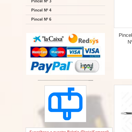
Pincel Nº 3
Pincel Nº 4
Pincel Nº 6
Pince
Nº
-------------------------------------------
----