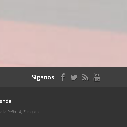
Síganos
ienda
e la Peña 14, Zaragoza