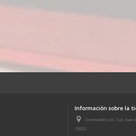
Información sobre la t
Ociomodell.com, San Juan d
50015