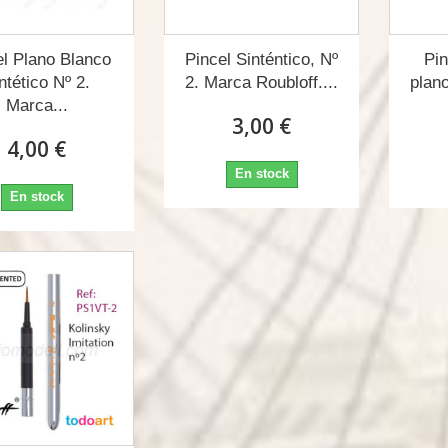
el Plano Blanco
Pincel Sinténtico, Nº
Pin
ntético Nº 2.
2. Marca Roubloff....
plano
Marca...
3,00 €
4,00 €
En stock
En stock