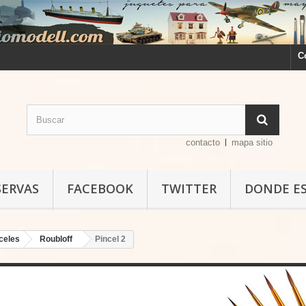
C
contacto
mapa sitio
SERVAS
FACEBOOK
TWITTER
DONDE E
celes
Roubloff
Pincel 2
Pincel 2