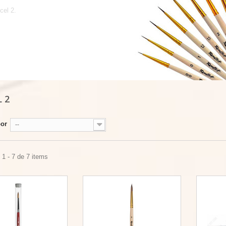
cel 2.
L 2
por
--
1 - 7 de 7 items