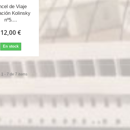
ncel de Viaje
ación Kolinsky
nº5....
12,00 €
En stock
1 - 7 de 7 items