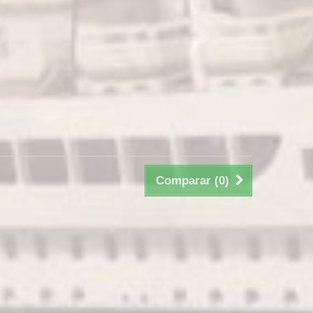
Comparar (
0
)