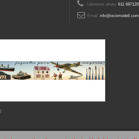
Llámanos ahora:
611 697120
Email:
info@ociomodell.com
m