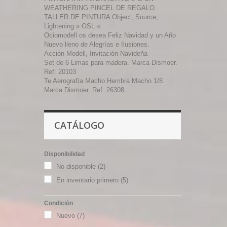
WEATHERING PINCEL DE REGALO.
TALLER DE PINTURA Object, Source,
Lightening » OSL «
Ociomodell os desea Feliz Navidad y un Año
Nuevo lleno de Alegrías e Ilusiones.
Acción Modell, Invitación Navideña
Set de 6 Limas para madera. Marca Dismoer.
Ref: 20103
Te Aerografía Macho Hembra Macho 1/8.
Marca Dismoer. Ref: 26308
CATÁLOGO
Disponibilidad
No disponible
(2)
En inventario primero
(5)
Condición
Nuevo
(7)