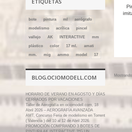
ETIQUETAS
Pi
imit
bote
pintura
ml
aerógrafo
modelismo
acrílica
pincel
vallejo
AK
INTERACTIVE
mm
plástico
color
17 ml.
amati
mm.
mig
ammo
model
17
Mostrando 
BLOG.OCIOMODELL.COM
HORARIO DE VERANO EN AGOSTO Y DÍAS
CERRADOS POR VACACIONES
Taller de Aerografía en ociomodell.com, 18
Abril 2026 – AEROGRAFÍA AVANZADA
AMT, Concurso Feria de modelismo en Torrent
( Valencia ) del 10 al 12 de Abril 2026.
PROMOCIÓN COMPRANDO 3 BOTES DE
PINTURA AK INTERACTIVE 3ªG UN