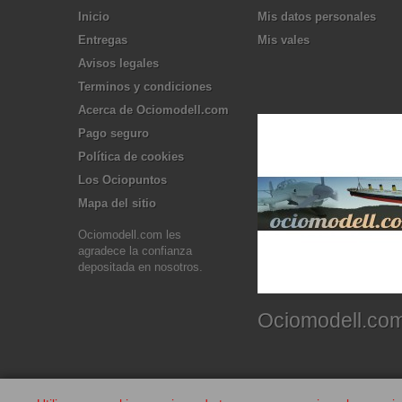
Inicio
Mis datos personales
Entregas
Mis vales
Avisos legales
Terminos y condiciones
Acerca de Ociomodell.com
Pago seguro
Política de cookies
Los Ociopuntos
Mapa del sitio
Ociomodell.com les
agradece la confianza
depositada en nosotros.
Ociomodell.co