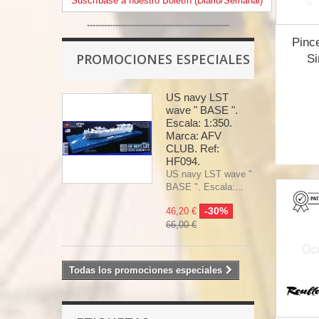
Suscríbase a nuestro Boletín (Diario/Semanal)
--------------------------------------------------
Pinc
PROMOCIONES ESPECIALES
Si
US navy LST
wave " BASE ".
Escala: 1:350.
Marca: AFV
CLUB. Ref:
HF094.
US navy LST wave "
BASE ". Escala:...
-30%
46,20 €
66,00 €
Todas los promociones especiales