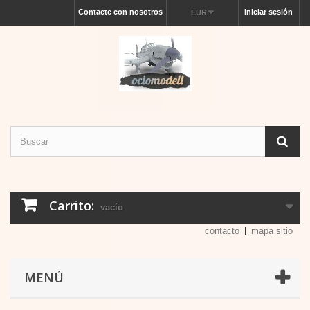
Contacte con nosotros
Iniciar sesión
EUR
Carrito:
vacío
contacto
mapa sitio
MENÚ