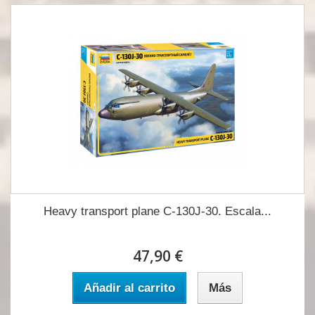
Heavy transport plane C-130J-30. Escala...
47,90 €
Añadir al carrito
Más