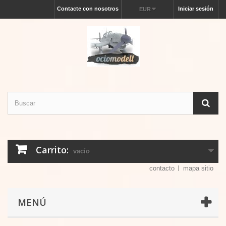
Contacte con nosotros
Iniciar sesión
EUR
Carrito:
vacío
contacto
mapa sitio
MENÚ