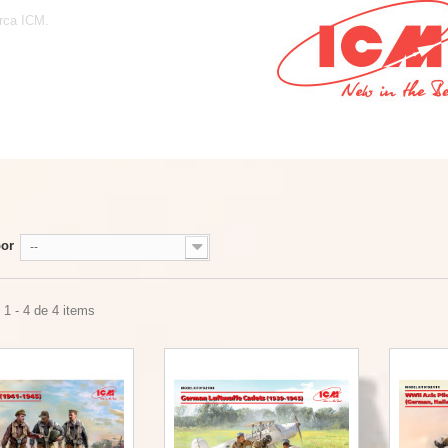
rca ICM.
por
--
1 - 4 de 4 items