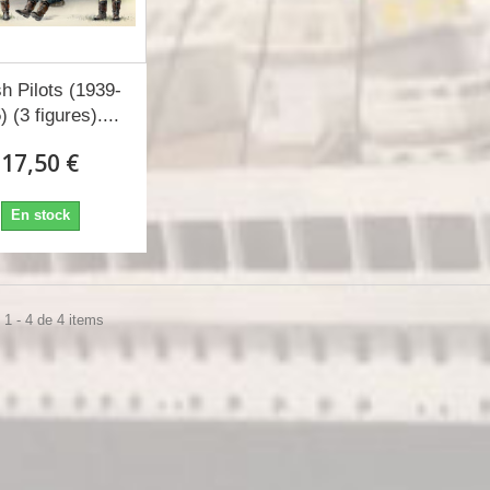
sh Pilots (1939-
 (3 figures)....
17,50 €
En stock
1 - 4 de 4 items