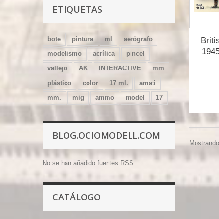
ETIQUETAS
bote
pintura
ml
aerógrafo
Briti
1945)
modelismo
acrílica
pincel
vallejo
AK
INTERACTIVE
mm
plástico
color
17 ml.
amati
mm.
mig
ammo
model
17
BLOG.OCIOMODELL.COM
Mostrando 
No se han añadido fuentes RSS
CATÁLOGO