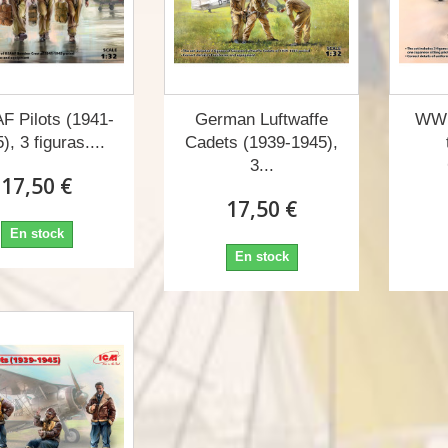
 Pilots (1941-
German Luftwaffe
WWII
), 3 figuras....
Cadets (1939-1945),
3...
17,50 €
17,50 €
En stock
En stock