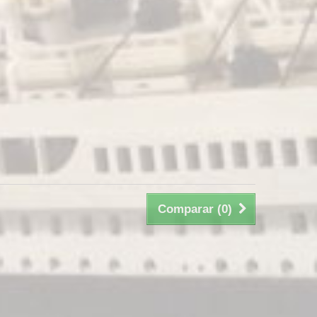
Comparar (
0
)