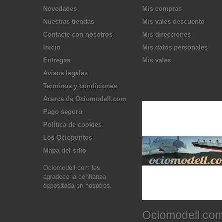
Novedades
Mis compras
Nuestras tiendas
Mis vales descuento
Contacte con nosotros
Mis direcciones
Inicio
Mis datos personales
Entregas
Mis vales
Avisos legales
Terminos y condiciones
Acerca de Ociomodell.com
Pago seguro
Política de cookies
Los Ociopuntos
Mapa del sitio
Ociomodell.com les
agradece la confianza
depositada en nosotros.
Ociomodell.co