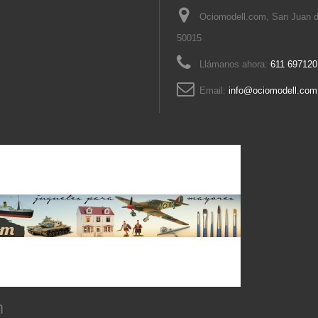
Ociomodell.com, San Juan d
50015
Llámanos ahora:
611 697120
Email:
info@ociomodell.com
m