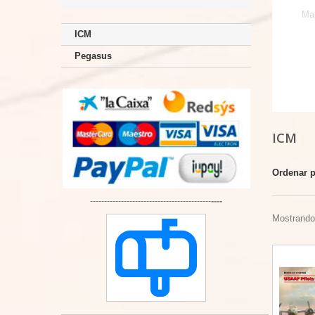
Ma
ICM
Pegasus
ICM
Ordenar 
-------------------------------------------
----
Mostrando 