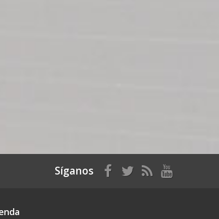
Síganos
ienda