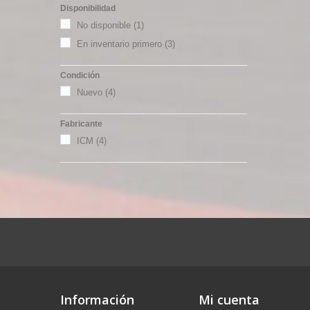
Disponibilidad
No disponible
(1)
En inventario primero
(3)
Condición
Nuevo
(4)
Fabricante
ICM
(4)
Información
Mi cuenta