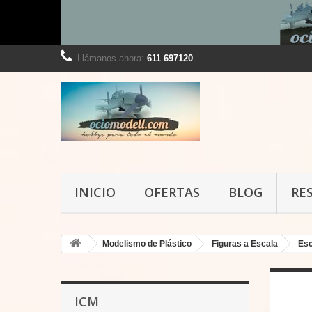
Llámanos ahora:
611 697120
INICIO
OFERTAS
BLOG
RE
Modelismo de Plástico
Figuras a Escala
Esc
ICM