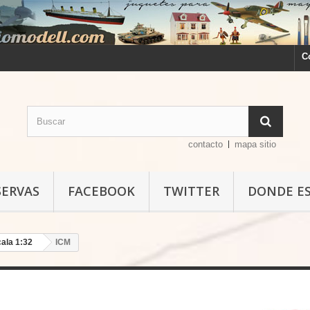
C
contacto
mapa sitio
SERVAS
FACEBOOK
TWITTER
DONDE E
ala 1:32
ICM
ICM