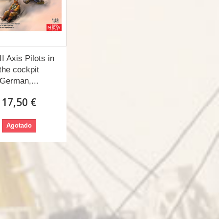
 Axis Pilots in
the cockpit
German,...
17,50 €
Agotado