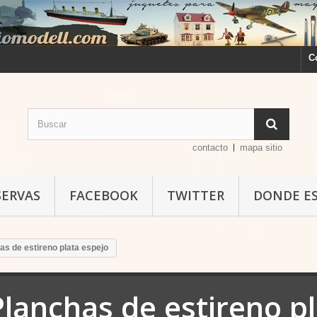
C
contacto
mapa sitio
SERVAS
FACEBOOK
TWITTER
DONDE E
as de estireno plata espejo
Planchas de estireno p