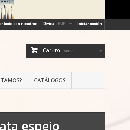
ontacte con nosotros
Divisa :
EUR
Iniciar sesión
Carrito:
vacío
STAMOS?
CATÁLOGOS
lata espejo