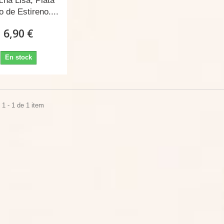
cha Lisa, Plata
 de Estireno....
6,90 €
En stock
1 - 1 de 1 item