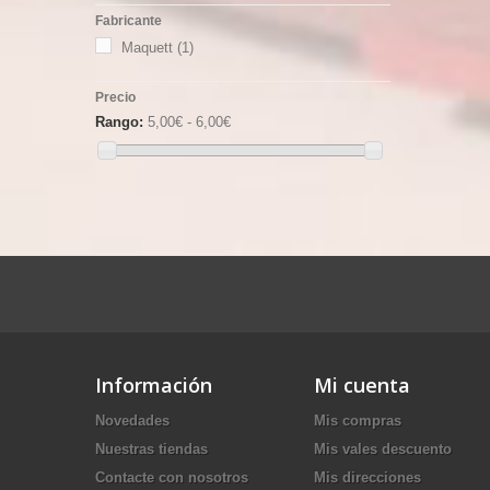
Fabricante
Maquett
(1)
Precio
Rango:
5,00€ - 6,00€
Información
Mi cuenta
Novedades
Mis compras
Nuestras tiendas
Mis vales descuento
Contacte con nosotros
Mis direcciones