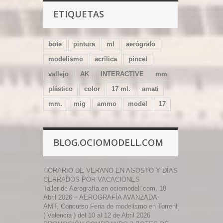
ETIQUETAS
bote
pintura
ml
aerógrafo
modelismo
acrílica
pincel
vallejo
AK
INTERACTIVE
mm
plástico
color
17 ml.
amati
mm.
mig
ammo
model
17
BLOG.OCIOMODELL.COM
HORARIO DE VERANO EN AGOSTO Y DÍAS
CERRADOS POR VACACIONES
Taller de Aerografía en ociomodell.com, 18
Abril 2026 – AEROGRAFÍA AVANZADA
AMT, Concurso Feria de modelismo en Torrent
( Valencia ) del 10 al 12 de Abril 2026.