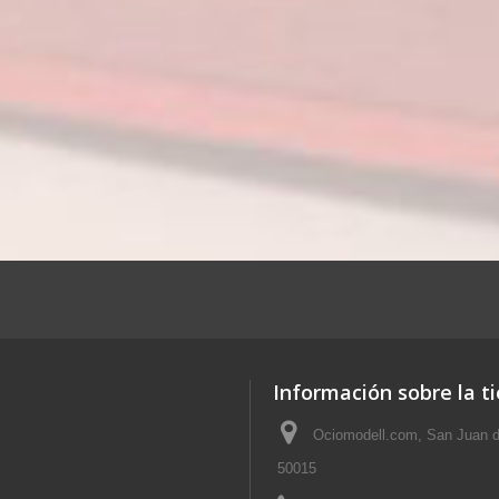
Información sobre la t
Ociomodell.com, San Juan d
50015