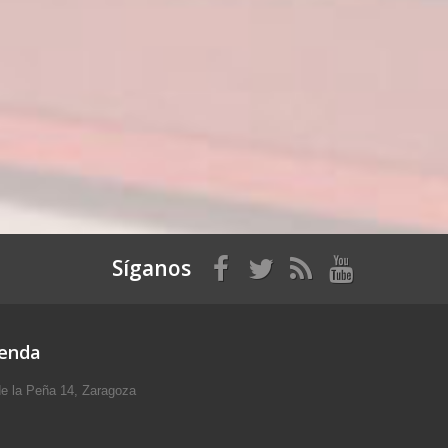
Síganos
ienda
e la Peña 14, Zaragoza