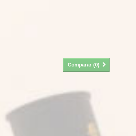
Comparar (
0
)