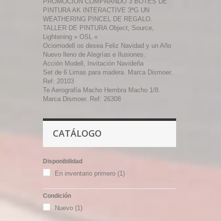
PROMOCIÓN COMPRANDO 3 BOTES DE
PINTURA AK INTERACTIVE 3ªG UN
WEATHERING PINCEL DE REGALO.
TALLER DE PINTURA Object, Source,
Lightening » OSL «
Ociomodell os desea Feliz Navidad y un Año
Nuevo lleno de Alegrías e Ilusiones.
Acción Modell, Invitación Navideña
Set de 6 Limas para madera. Marca Dismoer.
Ref: 20103
Te Aerografía Macho Hembra Macho 1/8.
Marca Dismoer. Ref: 26308
CATÁLOGO
Disponibilidad
En inventario primero
(1)
Condición
Nuevo
(1)