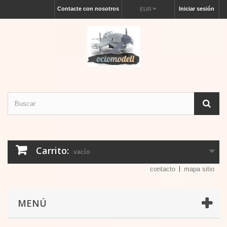
Contacte con nosotros
Iniciar sesión
EUR
Carrito:
vacío
contacto
mapa sitio
MENÚ