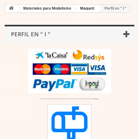
Materiales para Modelismo
Maquett
Perfil en " I "
PERFIL EN " I "
-------------------------------------------
----