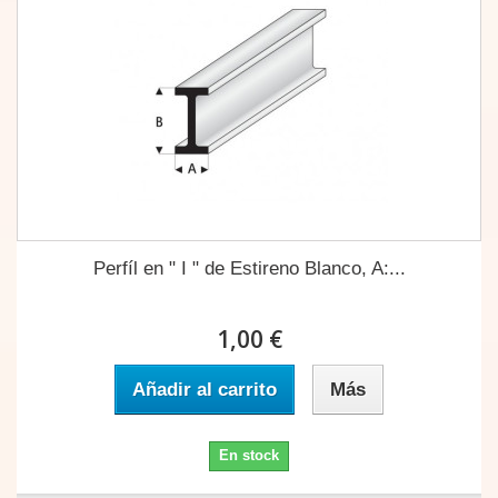
Perfíl en " I " de Estireno Blanco, A:...
1,00 €
Añadir al carrito
Más
En stock