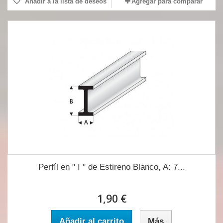
Añadir a la lista de deseos
Agregar para comparar
Perfíl en " I " de Estireno Blanco, A: 7...
1,90 €
Añadir al carrito
Más