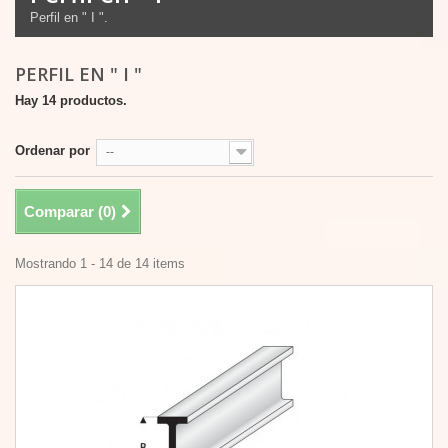
Perfil en " I ".
PERFIL EN " I "
Hay 14 productos.
Ordenar por
--
Comparar (
0
)
Mostrando 1 - 14 de 14 items