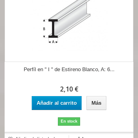
Perfíl en " I " de Estireno Blanco, A: 6...
2,10 €
Añadir al carrito
Más
En stock