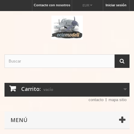
Contacte con nosotros
Iniciar sesión
EUR
Carrito:
vacío
contacto
mapa sitio
MENÚ