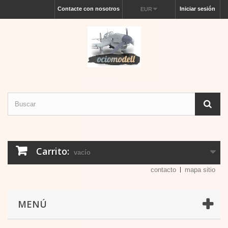
Contacte con nosotros
Iniciar sesión
EUR
Carrito:
vacío
contacto
mapa sitio
MENÚ