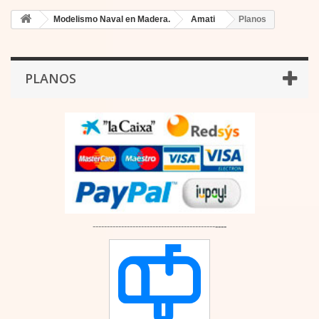
Modelismo Naval en Madera.
Amati
Planos
PLANOS
-------------------------------------------
----