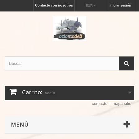
Contacte con nosotros
Iniciar sesión
EUR
Carrito:
vacío
contacto
mapa sitio
MENÚ