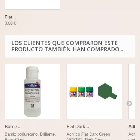
Flat...
3,00 €
LOS CLIENTES QUE COMPRARON ESTE
PRODUCTO TAMBIÉN HAN COMPRADO...
Barniz...
Flat Dark...
Adhes
Barniz políuretano, Brillante.
Acrilico Flat Dark Green
Adhesi
Bote 60 ml....
(JGSDF), Dark Green...
secado