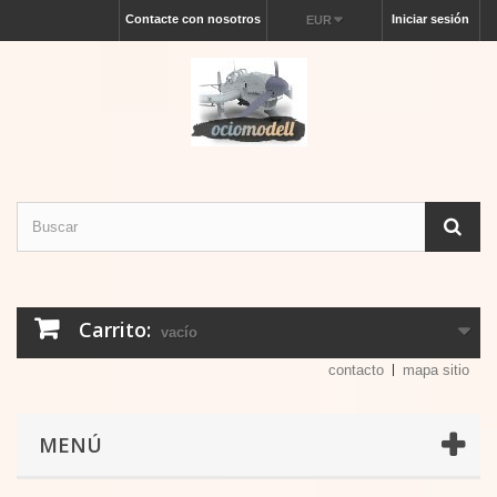
Contacte con nosotros
Iniciar sesión
EUR
Carrito:
vacío
contacto
mapa sitio
MENÚ