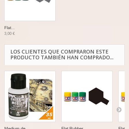
Flat...
3,00 €
LOS CLIENTES QUE COMPRARON ESTE
PRODUCTO TAMBIÉN HAN COMPRADO...
Medium de...
Flat Rubber...
Flat 