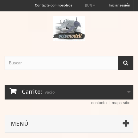
Contacte con nosotros
Iniciar sesión
EUR
Carrito:
vacío
contacto
mapa sitio
MENÚ