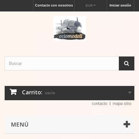
Contacte con nosotros
Iniciar sesión
EUR
Carrito:
vacío
contacto
mapa sitio
MENÚ