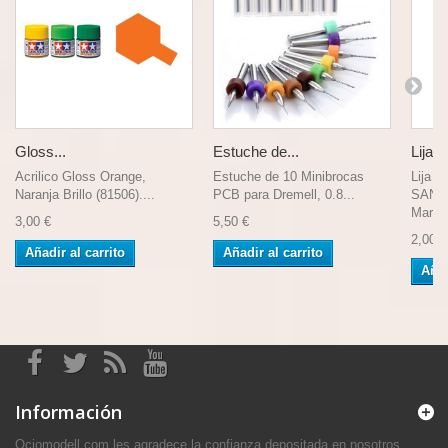
Gloss...
Estuche de...
Lija 1
Acrilico Gloss Orange,
Estuche de 10 Minibrocas
Lija 
Naranja Brillo (81506)....
PCB para Dremell, 0.8...
SANDI
Marca.
3,00 €
5,50 €
2,00 €
Añadir al carrito
Añadir al carrito
Añad
Información
Ociomodell.com les agradece la confianza depositada en nosotros.