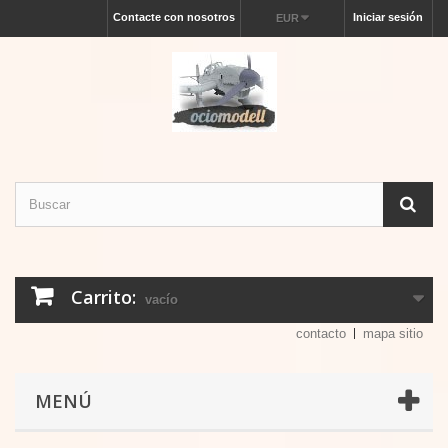
Contacte con nosotros
Iniciar sesión
EUR
Carrito:
vacío
contacto
mapa sitio
MENÚ