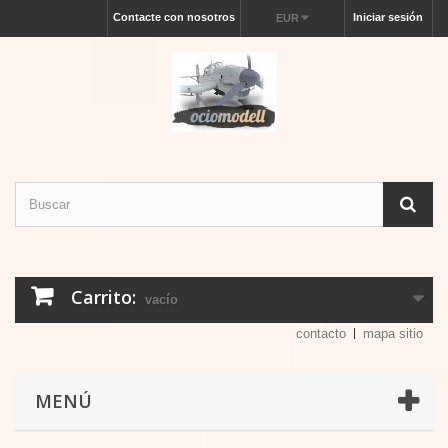
Contacte con nosotros
Iniciar sesión
EUR
Carrito:
vacío
contacto
mapa sitio
MENÚ