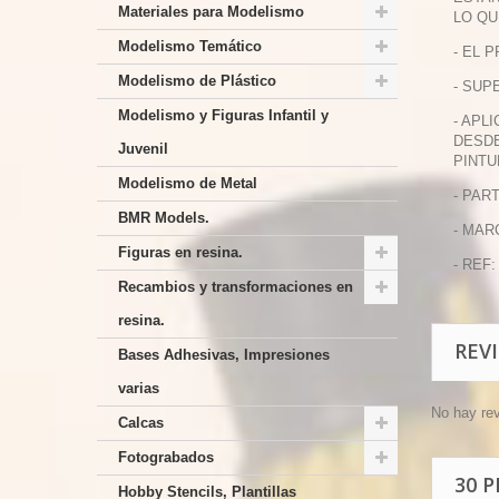
Materiales para Modelismo
LO QU
Modelismo Temático
- EL 
Modelismo de Plástico
- SUP
Modelismo y Figuras Infantil y
- APL
DESDE
Juvenil
PINTU
Modelismo de Metal
- PAR
BMR Models.
- MAR
Figuras en resina.
- REF:
Recambios y transformaciones en
resina.
REV
Bases Adhesivas, Impresiones
varias
No hay re
Calcas
Fotograbados
30 
Hobby Stencils, Plantillas