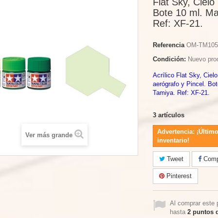
Flat Sky, Cielo
Bote 10 ml. Ma
Ref: XF-21.
Referencia
OM-TM105
Condición:
Nuevo pro
Acrílico Flat Sky, Ciel
aerógrafo y Pincel. Bo
Tamiya. Ref: XF-21.
3
artículos
Advertencia: ¡Último
Ver más grande
inventario!
Tweet
Compa
Pinterest
Al comprar este 
hasta
2
puntos d