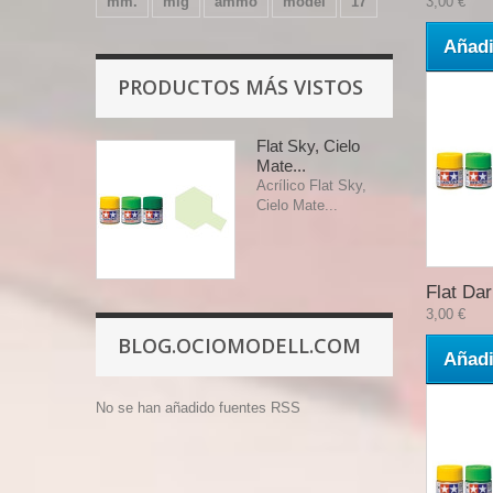
mm.
mig
ammo
model
17
3,00 €
Añadi
PRODUCTOS MÁS VISTOS
Flat Sky, Cielo
Mate...
Acrílico Flat Sky,
Cielo Mate...
Flat Dar
3,00 €
BLOG.OCIOMODELL.COM
Añadi
No se han añadido fuentes RSS