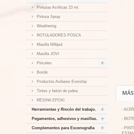
Pinturas Acrílicas 23 ml.
Pintura Spray
Weathering
ROTULADORES POSCA
Masilla Milliput
Masilla JOVI
Pinceles
Bostik
Productos Axiliares Evership
Tintes y betún de judea.
MÁS
RESINA EPOXI
Herramientas y Rincón del trabajo.
- ACRÍ
Pegamentos, adhesivos y masillas.
- BOT
Complementos para Escenografia
- PIN
ESTAN