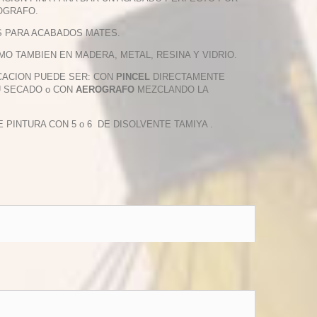
OGRAFO.
S PARA ACABADOS MATES.
O TAMBIEN EN MADERA, METAL, RESINA Y VIDRIO.
ICACION PUEDE SER: CON
PINCEL
DIRECTAMENTE
U SECADO o CON
AEROGRAFO
MEZCLANDO LA
INTURA CON 5 o 6 DE DISOLVENTE TAMIYA .