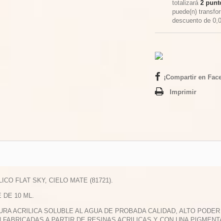
totalizará
2
punto
puede(n) transfo
descuento de
0,
¡Compartir en Fac
Imprimir
LICO FLAT SKY, CIELO MATE (81721).
E DE 10 ML.
TURA ACRILICA SOLUBLE AL AGUA DE PROBADA CALIDAD, ALTO PODE
 FABRICADAS A PARTIR DE RESINAS ACRILICAS Y CON UNA PIGMEN