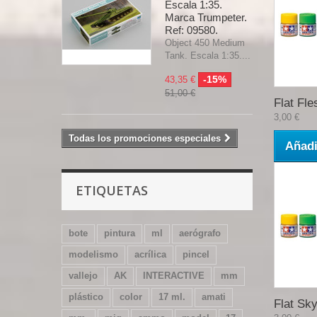
Escala 1:35.
Marca Trumpeter.
Ref: 09580.
Object 450 Medium
Tank. Escala 1:35....
-15%
43,35 €
51,00 €
Flat Fles
3,00 €
Todas los promociones especiales
Añadi
ETIQUETAS
bote
pintura
ml
aerógrafo
modelismo
acrílica
pincel
vallejo
AK
INTERACTIVE
mm
plástico
color
17 ml.
amati
Flat Sky