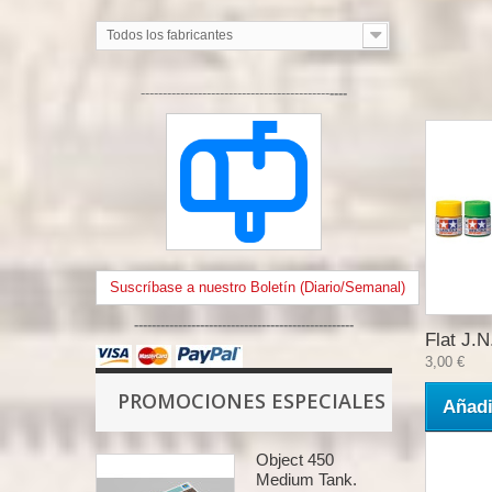
Todos los fabricantes
-------------------------------------------
----
Suscríbase a nuestro Boletín (Diario/Semanal)
--------------------------------------------------
Flat J.N.
3,00 €
PROMOCIONES ESPECIALES
Añadi
Object 450
Medium Tank.