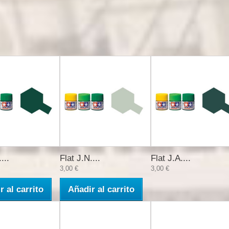
...
Flat J.N....
Flat J.A....
3,00 €
3,00 €
r al carrito
Añadir al carrito