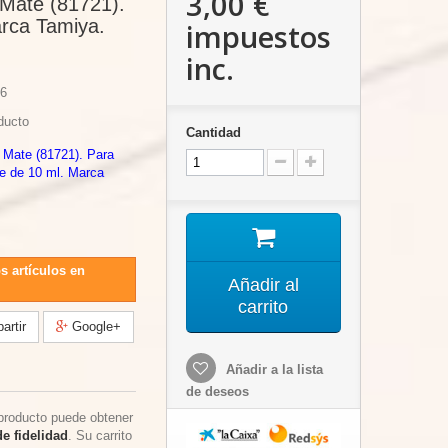
3,00 €
 Mate (81721).
rca Tamiya.
impuestos
inc.
6
ducto
Cantidad
o Mate (81721). Para
te de 10 ml. Marca
s artículos en
Añadir al
carrito
rtir
Google+
Añadir a la lista
de deseos
producto puede obtener
e fidelidad
. Su carrito