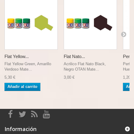
Flat Yellow...
Flat Nato...
Perfil.
Flat Yellow Green, Amarillo
Acrilico Flat Nato Black,
Perfil
Verdoso Mate...
Negro OTAN Mate...
Hueco 
5,30 €
3,00 €
1,20 €
Añadir al carrito
Añad
Información