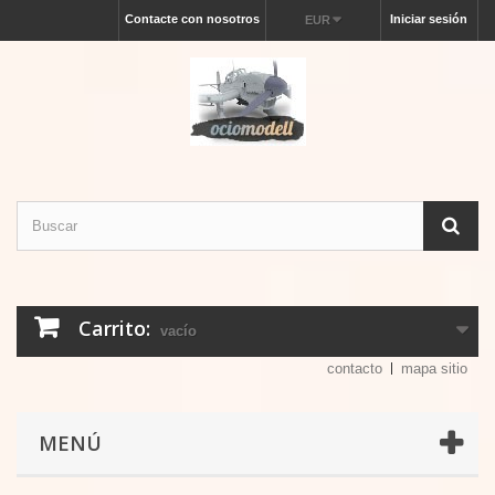
Contacte con nosotros
Iniciar sesión
EUR
Carrito:
vacío
contacto
mapa sitio
MENÚ