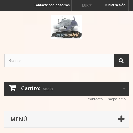
Contacte con nosotros
Iniciar sesión
EUR
Carrito:
vacío
contacto
mapa sitio
MENÚ