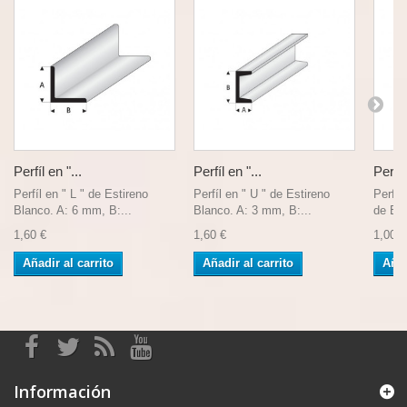
Perfíl en "...
Perfíl en "...
Perfil.
Perfíl en " L " de Estireno
Perfíl en " U " de Estireno
Perfil
Blanco. A: 6 mm, B:...
Blanco. A: 3 mm, B:...
de Est
1,60 €
1,60 €
1,00 €
Añadir al carrito
Añadir al carrito
Añad
Información