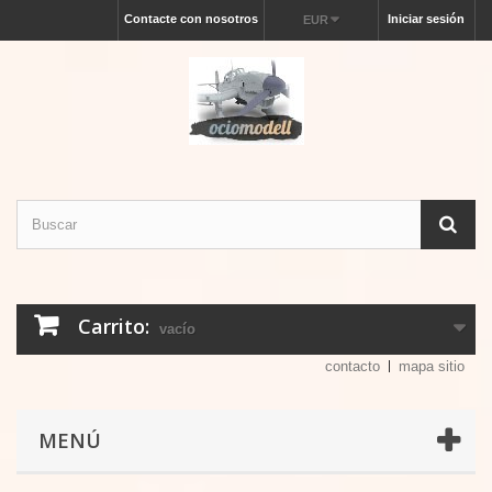
Contacte con nosotros
Iniciar sesión
EUR
Carrito:
vacío
contacto
mapa sitio
MENÚ