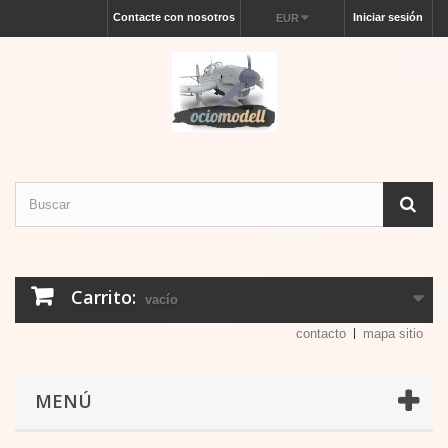
Contacte con nosotros
Iniciar sesión
EUR
Carrito:
vacío
contacto
mapa sitio
MENÚ