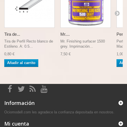
Tira de...
Mr....
Perfil.
Tira de Perfil Recto blanco de
Mr. Finishing surfacer 1500
Perfil
Estileno. A: 0.5...
grey. Imprimación...
Macizo
0,80 €
7,50 €
1,00 €
Añadir al carrito
Añad
Información
Ociomodell.com les agradece la confianza depositada en nosotros.
Mi cuenta