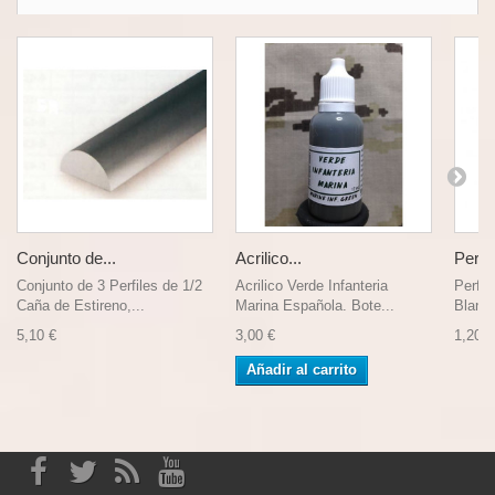
Conjunto de...
Acrilico...
Perfíl
Conjunto de 3 Perfiles de 1/2
Acrilico Verde Infanteria
Perfíl
Caña de Estireno,...
Marina Española. Bote...
Blanco
5,10 €
3,00 €
1,20 €
Añadir al carrito