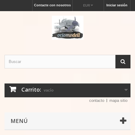
Contacte con nosotros
Iniciar sesión
EUR
Carrito:
vacío
contacto
mapa sitio
MENÚ